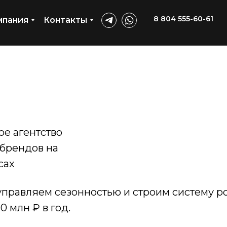
8 804 555-60-61
мпания
Контакты
е агентство
-брендов на
сах
равляем сезонностью и строим систему рос
0 млн ₽ в год.