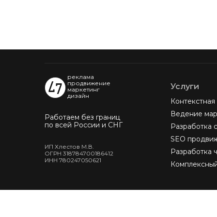
реклама
продвижение
Услуги
маркетинг
дизайн
Контекстная
Ведение мар
Работаем без границ
по всей России и СНГ
Разработка 
SEO продви
ИП Хлестов М.В.
Разработка ч
ОГРН 318784700186412
ИНН 780247050621
Комплексный