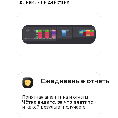
динамика и действия
Проджект-менеджер берёт на
картину и двигаться вперёд
себя аналитику, отчётность и
осознанно - с опорой на цифры, а
развитие стратегии: регулярно
не на ощущения
предлагает гипотезы для роста,
вносит корректировки и
обеспечивает прозрачную
коммуникацию на каждом этапе
Ежедневные отчеты
Понятная аналитика и отчёты
Чётко видите, за что платите
-
и какой результат получаете