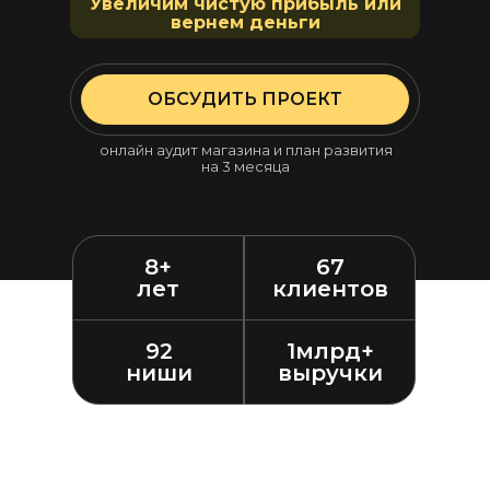
Увеличим чистую прибыль или
вернем деньги
ОБСУДИТЬ ПРОЕКТ
онлайн аудит магазина и план развития
на 3 месяца
8+
67
лет
клиентов
92
1млрд+
ниши
выручки