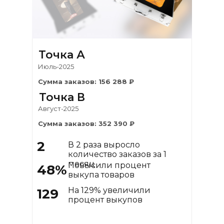
Точка А
Июль-2025
Сумма заказов: 156 288 ₽
Точка В
Август-2025
Сумма заказов: 352 390 ₽
2
В 2 раза выросло
количество заказов за 1
месяц
Повысили процент
48%
выкупа товаров
На 129% увеличили
129
Сотрудничаем более 2-х
процент выкупов
лет