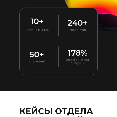
10+
240+
лет на рынке
проектов
178%
50+
средний рост
отраслей
выручки
КЕЙСЫ ОТДЕЛА